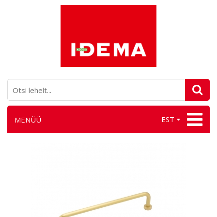
EST
MENÜÜ